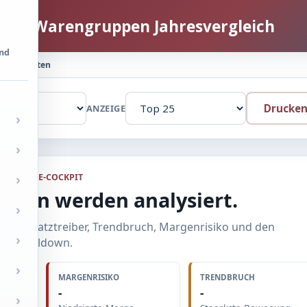
e | Warengruppen Jahresvergleich
und
eispieldaten
Drucke
ANZEIGE
STRATEGIE-COCKPIT
ppen werden analysiert.
ziert Umsatztreiber, Trendbruch, Margenrisiko und den
ven Drilldown.
MARGENRISIKO
TRENDBRUCH
-
-