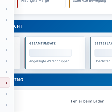
Niedrigste Marge
Staerkste Bewegung
EBERSICHT
GESAMTUMSATZ
BESTES JA
Angezeigte Warengruppen
Hoechster 
 RANKING
Fehler beim Laden