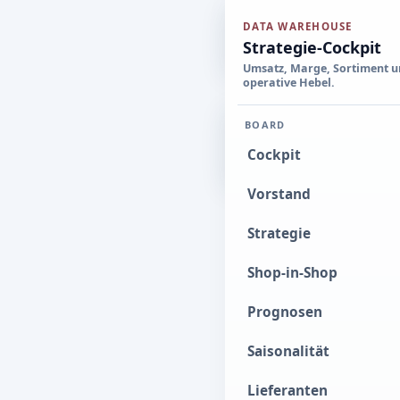
DATA WAREHOUSE
Data Warehous
Strategie-Cockpit
Umsatz, Marge, Sortiment 
operative Hebel.
Interaktive B
SHOWCASE
BOARD
FILIALE
Cockpit
Vorstand
DRILLDOWN AUS DEM 
Strategie
Warengru
Shop-in-Shop
Die Seite identifi
Prognosen
naechsten operati
Saisonalität
UMSATZTREIBER
-
Lieferanten