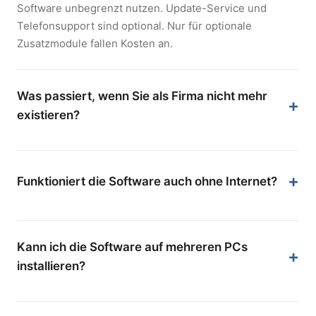
Software unbegrenzt nutzen. Update-Service und
Telefonsupport sind optional. Nur für optionale
Zusatzmodule fallen Kosten an.
Was passiert, wenn Sie als Firma nicht mehr
existieren?
Die Software läuft weiterhin auf Ihrem Computer. Da
keine Cloud-Anbindung nötig ist, sind Sie nicht von uns
abhängig. Ihre Daten gehören Ihnen und liegen in einer
Funktioniert die Software auch ohne Internet?
offenen SQL-Datenbank.
Ja, LAGER 6000 läuft komplett offline. Sie brauchen nur
für den Download und optionale Updates eine
Kann ich die Software auf mehreren PCs
Internetverbindung.
installieren?
Ja, mit der Netzwerk-Version. Mehrere Arbeitsplätze
greifen dann auf eine gemeinsame Datenbank zu. Die