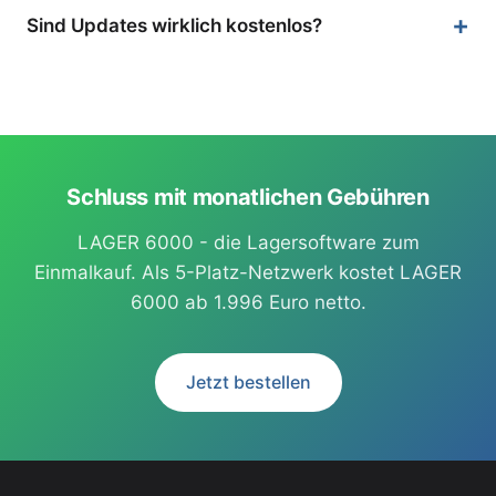
Preise finden Sie in unserem Shop.
Sind Updates wirklich kostenlos?
Ja, Der Update-Service ist optional erhältlich. Sie
können diese herunterladen, wenn Sie möchten - es
gibt keinen Zwang.
Schluss mit monatlichen Gebühren
LAGER 6000 - die Lagersoftware zum
Einmalkauf. Als 5-Platz-Netzwerk kostet LAGER
6000 ab 1.996 Euro netto.
Jetzt bestellen